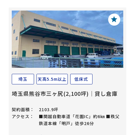
埼玉
天高5.5m以上
低床式
埼玉県熊谷市三ヶ尻(2,100坪)｜貸し倉庫
契約面積：
2103.9坪
アクセス：
■関越自動車道「花園IC」約6㎞ ■秩父
鉄道本線「明戸」徒歩26分