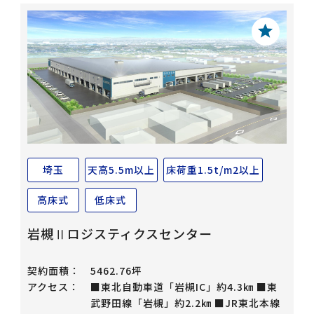
埼玉
天高5.5m以上
床荷重1.5t/m2以上
高床式
低床式
岩槻Ⅱロジスティクスセンター
契約面積：
5462.76坪
アクセス：
■東北自動車道「岩槻IC」約4.3㎞ ■東
武野田線「岩槻」約2.2㎞ ■JR東北本線