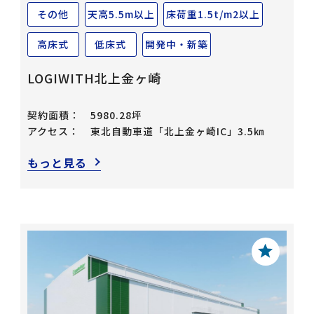
その他
天高5.5m以上
床荷重1.5t/m2以上
高床式
低床式
開発中・新築
LOGIWITH北上金ヶ崎
契約面積：
5980.28坪
アクセス：
東北自動車道「北上金ヶ崎IC」3.5㎞
もっと見る