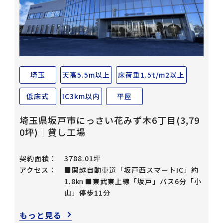
埼玉
天高5.5m以上
床荷重1.5t/m2以上
低床式
IC3km以内
平屋
埼玉県坂戸市にっさい花みず木6丁目(3,79
0坪)｜貸し工場
契約面積：
3788.01坪
アクセス：
■関越自動車道「坂戸西スマートIC」約
1.8㎞ ■東武東上線「坂戸」バス6分「小
山」停歩11分
もっと見る