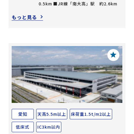
0.5km ■JR線「南大高」駅 約2.6km
もっと見る
愛知
天高5.5m以上
床荷重1.5t/m2以上
低床式
IC3km以内