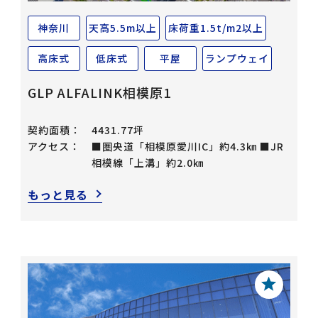
神奈川
天高5.5m以上
床荷重1.5t/m2以上
高床式
低床式
平屋
ランプウェイ
GLP ALFALINK相模原1
契約面積：
4431.77坪
アクセス：
■圏央道「相模原愛川IC」約4.3㎞ ■JR
相模線「上溝」約2.0㎞
もっと見る