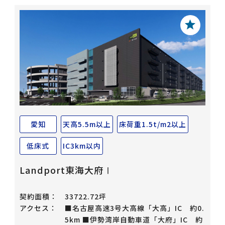
愛知
天高5.5m以上
床荷重1.5t/m2以上
低床式
IC3km以内
Landport東海大府Ⅰ
契約面積：
33722.72坪
アクセス：
■名古屋高速3号大高線「大高」IC 約0.
5km ■伊勢湾岸自動車道「大府」IC 約