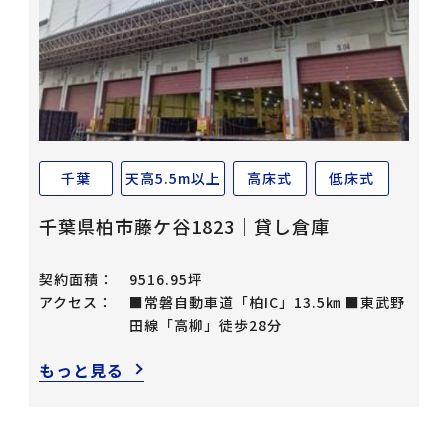
千葉
天高5.5m以上
高床式
低床式
千葉県柏市藤ケ谷1823｜貸し倉庫
契約面積：
9516.95坪
アクセス：
■常磐自動車道「柏IC」13.5㎞ ■東武野
田線「高柳」徒歩28分
もっと見る