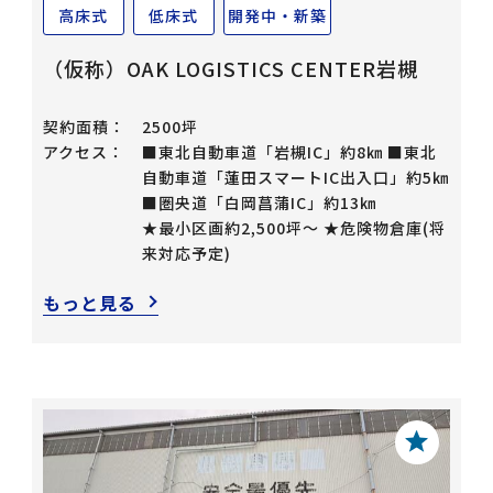
高床式
低床式
開発中・新築
（仮称）OAK LOGISTICS CENTER岩槻
契約面積：
2500坪
アクセス：
■東北自動車道「岩槻IC」約8㎞ ■東北
自動車道「蓮田スマートIC出入口」約5㎞
■圏央道「白岡菖蒲IC」約13㎞
★最小区画約2,500坪～ ★危険物倉庫(将
来対応予定)
もっと見る