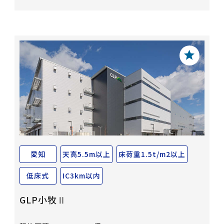
愛知
天高5.5m以上
床荷重1.5t/m2以上
低床式
IC3km以内
GLP小牧Ⅱ