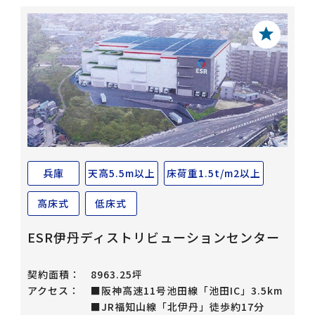
兵庫
天高5.5m以上
床荷重1.5t/m2以上
高床式
低床式
ESR伊丹ディストリビューションセンター
契約面積：
8963.25坪
アクセス：
■阪神高速11号池田線「池田IC」3.5km
■JR福知山線「北伊丹」徒歩約17分