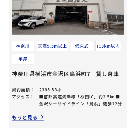
神奈川
天高5.5m以上
低床式
IC3km以内
平屋
神奈川県横浜市金沢区鳥浜町7｜貸し倉庫
契約面積：
2395.58坪
アクセス：
■首都高速湾岸線「杉田IC」約2.5㎞ ■
金沢シーサイドライン「鳥浜」徒歩12分
もっと見る