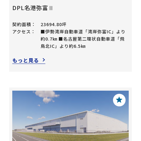
DPL名港弥富Ⅱ
契約面積：
23694.80坪
アクセス：
■伊勢湾岸自動車道「湾岸弥富IC」より
約0.7㎞ ■名古屋第二環状自動車道「飛
鳥北IC」より約6.5㎞
もっと見る