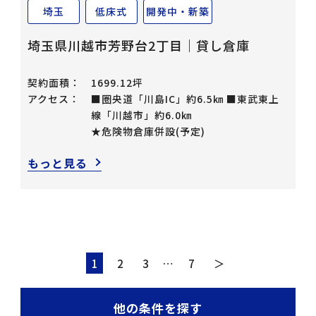
埼玉
低床式
開発中・新築
埼玉県川越市芳野台2丁目｜貸し倉庫
契約面積：
1699.12坪
アクセス：
■圏央道「川島IC」約6.5㎞ ■東武東上
線「川越市」約6.0㎞
★危険物倉庫併設(予定)
もっと見る
1
2
3
…
7
＞
他の条件を探す