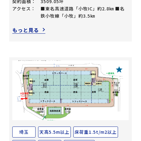
契約面積：
3509.05坪
アクセス：
■東名高速道路「小牧IC」約2.8㎞ ■名
鉄小牧線「小牧」約3.5㎞
もっと見る
埼玉
天高5.5m以上
床荷重1.5t/m2以上