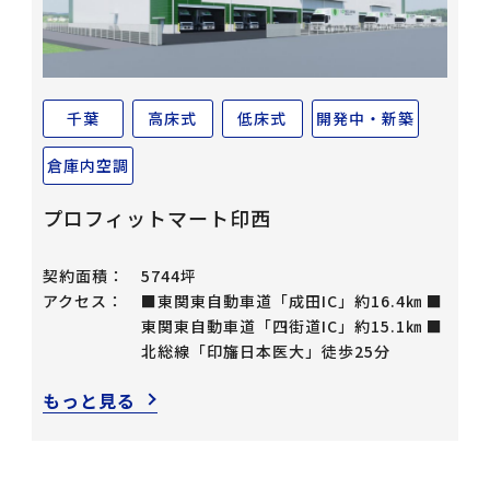
千葉
高床式
低床式
開発中・新築
倉庫内空調
プロフィットマート印西
契約面積：
5744坪
アクセス：
■東関東自動車道「成田IC」約16.4㎞ ■
東関東自動車道「四街道IC」約15.1㎞ ■
北総線「印旛日本医大」徒歩25分
もっと見る