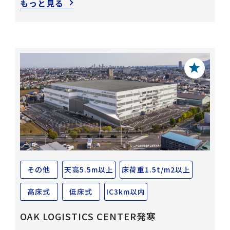
もっと見る
その他
天高5.5m以上
床荷重1.5t/m2以上
高床式
低床式
IC3km以内
OAK LOGISTICS CENTER発寒