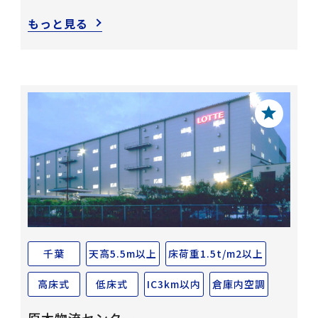
もっと見る
千葉
天高5.5m以上
床荷重1.5t/m2以上
高床式
低床式
IC3km以内
倉庫内空調
原木物流センター