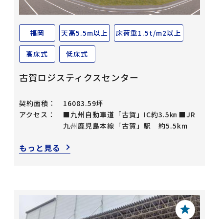
福岡
天高5.5m以上
床荷重1.5t/m2以上
高床式
低床式
古賀ロジスティクスセンター
契約面積：
16083.59坪
アクセス：
■九州自動車道「古賀」IC約3.5㎞ ■JR
九州鹿児島本線「古賀」駅 約5.5km
もっと見る