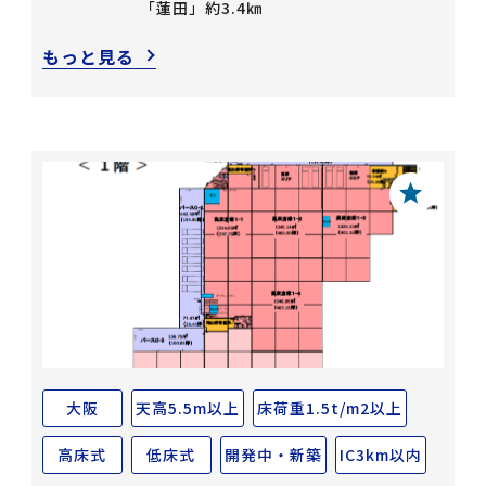
「蓮田」約3.4㎞
もっと見る
大阪
天高5.5m以上
床荷重1.5t/m2以上
高床式
低床式
開発中・新築
IC3km以内