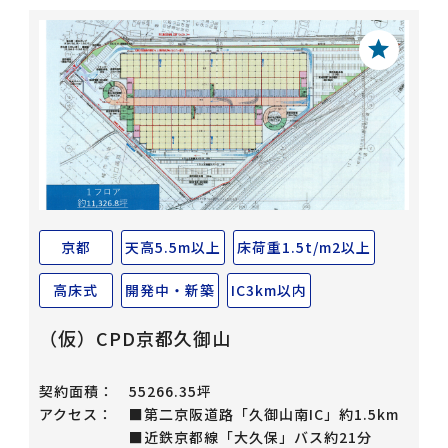
京都
天高5.5m以上
床荷重1.5t/m2以上
高床式
開発中・新築
IC3km以内
（仮）CPD京都久御山
契約面積：
55266.35坪
アクセス：
■第二京阪道路「久御山南IC」約1.5km
■近鉄京都線「大久保」バス約21分