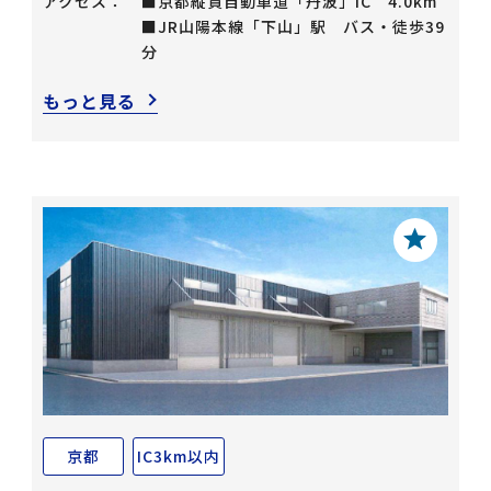
アクセス：
■京都縦貫自動車道「丹波」IC 4.0km
■JR山陽本線「下山」駅 バス・徒歩39
分
もっと見る
京都
IC3km以内