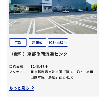
京都
高床式
IC3km以内
（仮称）京都亀岡流通センター
契約面積：
1248.47坪
アクセス：
■京都縦貫自動車道「篠IC」約2.8㎞ ■
山陰本線「馬堀」徒歩41分
もっと見る