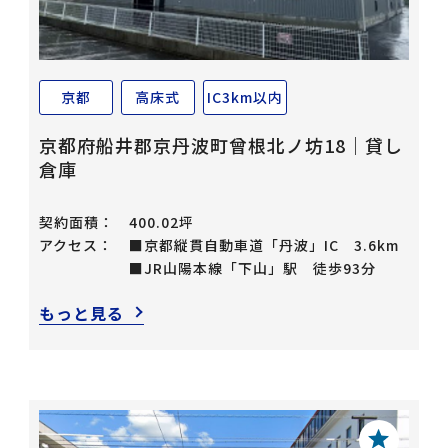
京都
高床式
IC3km以内
京都府船井郡京丹波町曾根北ノ坊18｜貸し
倉庫
契約面積：
400.02坪
アクセス：
■京都縦貫自動車道「丹波」IC 3.6km
■JR山陽本線「下山」駅 徒歩93分
もっと見る