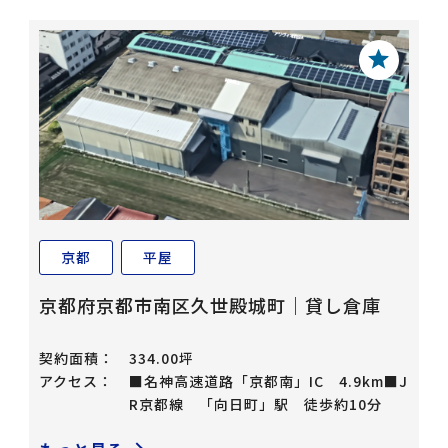
京都
平屋
京都府京都市南区久世殿城町｜貸し倉庫
契約面積：
334.00坪
アクセス：
■名神高速道路「京都南」IC 4.9km​ ■J
R京都線 「向日町」駅 徒歩約10分​