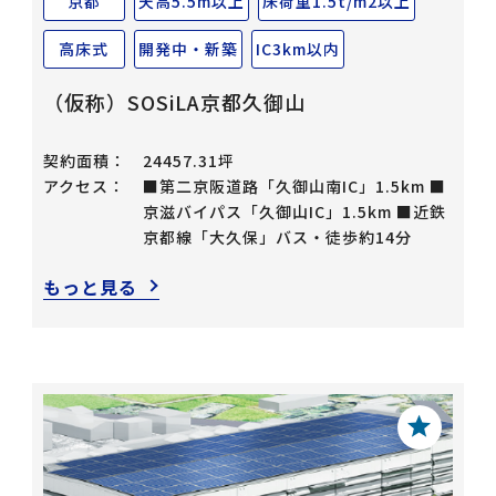
京都
天高5.5m以上
床荷重1.5t/m2以上
高床式
開発中・新築
IC3km以内
（仮称）SOSiLA京都久御山
契約面積：
24457.31坪
アクセス：
■第二京阪道路「久御山南IC」1.5km ■
京滋バイパス「久御山IC」1.5km ■近鉄
京都線「大久保」バス・徒歩約14分
もっと見る