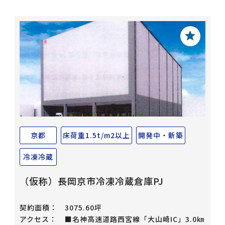
京都
床荷重1.5t/m2以上
開発中・新築
冷凍冷蔵
（仮称）長岡京市冷凍冷蔵倉庫PJ
契約面積：
3075.60坪
アクセス：
■名神高速道路西宮線「大山崎IC」3.0㎞