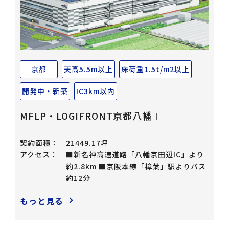
京都
天高5.5m以上
床荷重1.5t/m2以上
開発中・新築
IC3km以内
MFLP・LOGIFRONT京都八幡Ⅰ
契約面積：
21449.17坪
アクセス：
■新名神高速道路「八幡京田辺IC」より
約2.8km ■京阪本線「樟葉」駅よりバス
約12分
もっと見る