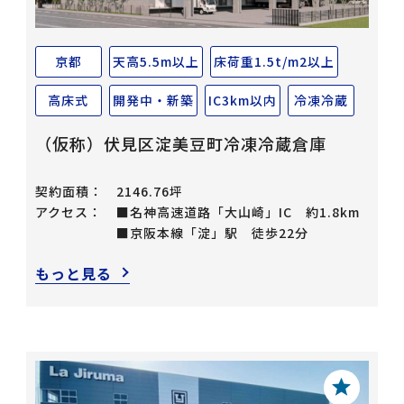
京都
天高5.5m以上
床荷重1.5t/m2以上
高床式
開発中・新築
IC3km以内
冷凍冷蔵
（仮称）伏見区淀美豆町冷凍冷蔵倉庫
契約面積：
2146.76坪
アクセス：
■名神高速道路「大山崎」IC 約1.8km
■京阪本線「淀」駅 徒歩22分
もっと見る