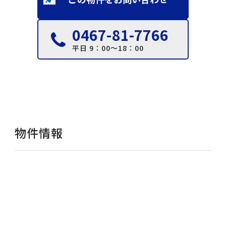
0467-81-7766
平日 9：00～18：00
物件情報