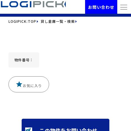
お問い合わせ
LOGIPICK:TOP
貸し倉庫一覧・検索
物件番号：
お気に入り
この物件をお問い合わせ