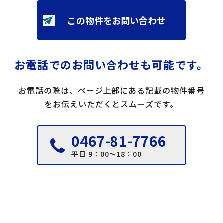
この物件をお問い合わせ
お電話でのお問い合わせも可能です。
お電話の際は、ページ上部にある記載の物件番号
をお伝えいただくとスムーズです。
0467-81-7766
平日 9：00～18：00