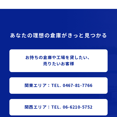
あなたの理想の倉庫がきっと見つかる
お持ちの倉庫や⼯場を貸したい、
売りたいお客様
関東エリア：TEL. 0467-81-7766
関西エリア：TEL. 06-6210-5752