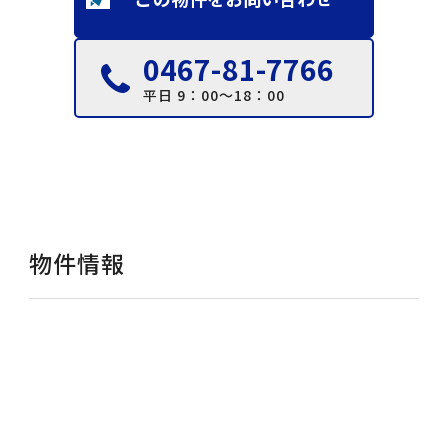
0467-81-7766
平日 9：00～18：00
物件情報