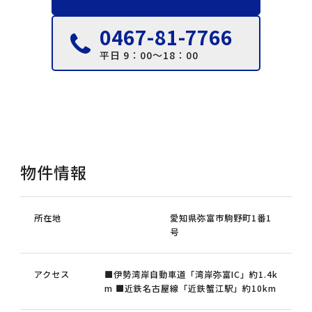
0467-81-7766
平日 9：00～18：00
物件情報
所在地
愛知県弥富市駒野町1番1
号
アクセス
■伊勢湾岸自動車道「湾岸弥富IC」約1.4k
m ■近鉄名古屋線「近鉄蟹江駅」約10km