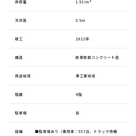
床荷量
1.5t/m
天井高
5.5m
竣工
2022年
構造
鉄骨鉄筋コンクリート造
用途地域
準工業地域
階層
4階
駐車場
有
設備
■駐車場あり（乗用車：557台、トラック待機