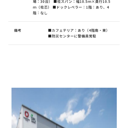
場：30台） ■柱スパン：幅10.5ｍ×奥行10.5
ｍ（柱芯） ■ドックレベラー：1階：あり、4
階：なし
備考
■カフェテリア：あり（4階南・東）
■防災センターに警備員常駐