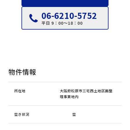
06-6210-5752
平日 9：00～18：00
物件情報
所在地
大阪府松原市三宅西土地区画整
理事業地内
空き状況
空