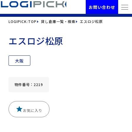
お問い合わせ
LOGIPICK:TOP
貸し倉庫一覧・検索
エスロジ松原
エスロジ松原
大阪
物件番号：2219
お気に入り