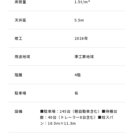
床荷量
1.5t/m
天井高
5.5m
竣工
2026年
用途地域
準工業地域
階層
4階
駐車場
有
設備
■駐車場：245台（軽自動車含む）■待機台
数：40台（トレーラー8台含む）■柱スパ
ン：10.5ｍ×11.3m