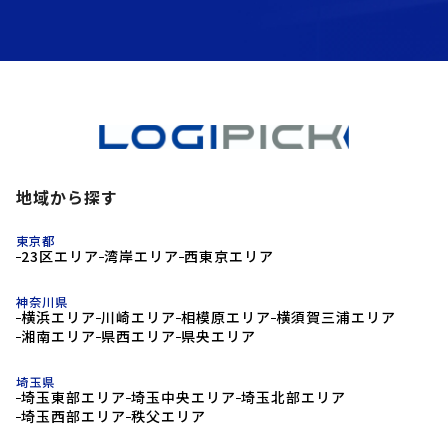
地域から探す
東京都
23区エリア
湾岸エリア
西東京エリア
神奈川県
横浜エリア
川崎エリア
相模原エリア
横須賀三浦エリア
湘南エリア
県西エリア
県央エリア
埼玉県
埼玉東部エリア
埼玉中央エリア
埼玉北部エリア
埼玉西部エリア
秩父エリア