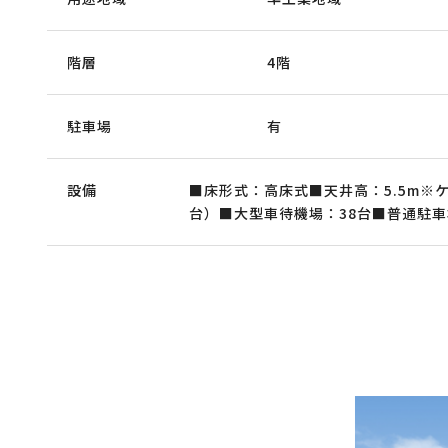
階層
4階
駐車場
有
設備
■床形式：高床式■天井高：5.5m※ケ
台）■大型車待機場：38台■普通駐車