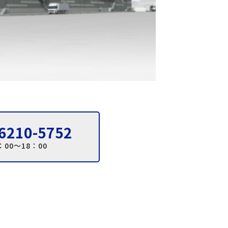
6210-5752
：00～18：00