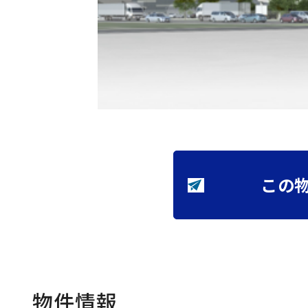
この
物件情報