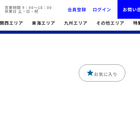
営業時間 9：00～18：00
会員登録
ログイン
お問い
休業日 土・日・祝
関西エリア
東海エリア
九州エリア
その他エリア
特
LOGIPICK:TOP
貸し倉庫一覧・検索
LF奈良
お気に入り