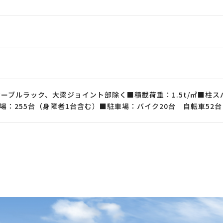
ーブルラック、大梁ジョイント部除く■積載荷重：1.5t/㎡■柱スパン
場：255台（身障者1台含む）■駐車場：バイク20台 自転車52台