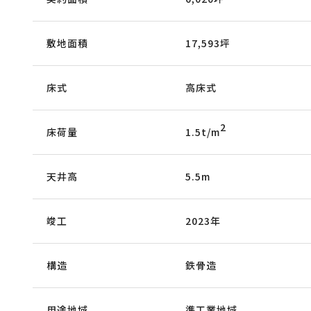
敷地面積
17,593坪
床式
高床式
2
床荷量
1.5t/m
天井高
5.5m
竣工
2023年
構造
鉄骨造
用途地域
準工業地域