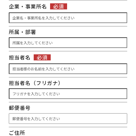
企業・事業所名
必須
所属・部署
担当者名
必須
担当者名（フリガナ）
郵便番号
ご住所