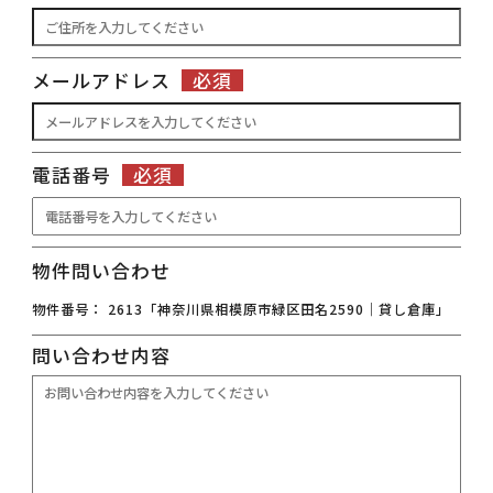
メールアドレス
必須
電話番号
必須
物件問い合わせ
物件番号： 2613「神奈川県相模原市緑区田名2590｜貸し倉庫」
問い合わせ内容