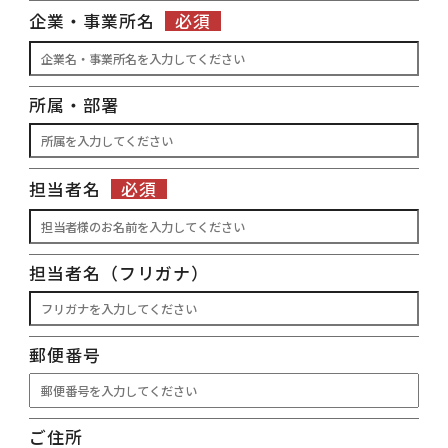
企業・事業所名
必須
所属・部署
担当者名
必須
担当者名（フリガナ）
郵便番号
ご住所