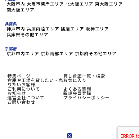
大阪市内
大阪市湾岸エリア
北大阪エリア
東大阪エリア
南大阪エリア
兵庫県
神戸市内
兵庫内陸エリア
播磨エリア
阪神エリア
兵庫県その他エリア
京都府
京都市内エリア
京都南部エリア
京都府その他エリア
特集ページ
貸し倉庫一覧・検索
倉庫や工場を貸したい・売
お気に入り
りたいお客様
ご利用について
よくある質問
お知らせ
新規会員登録
運営会社について
プライバシーポリシー
お問い合わせ