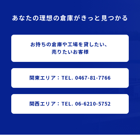
あなたの理想の倉庫がきっと見つかる
お持ちの倉庫や⼯場を貸したい、
売りたいお客様
関東エリア：TEL. 0467-81-7766
関西エリア：TEL. 06-6210-5752