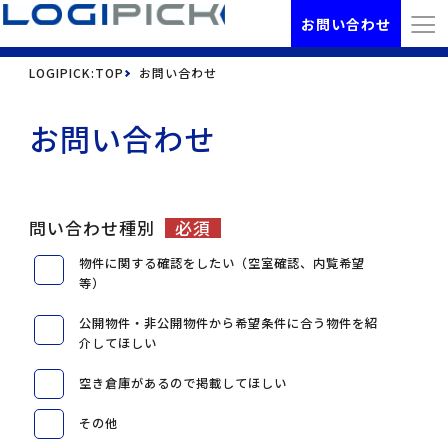
お問い合わせ
LOGIPICK:TOP
お問い合わせ
お問い合わせ
問い合わせ種別
必須
物件に関する確認をしたい（空室確認、内覧希望
等）
公開物件・非公開物件から希望条件に合う物件を紹
介してほしい
空き倉庫があるので掲載してほしい
その他