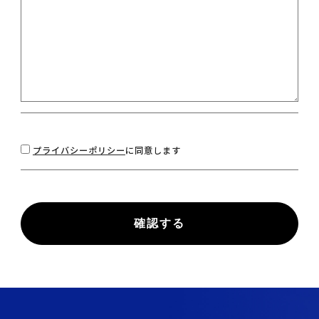
プライバシーポリシー
に同意します
確認する