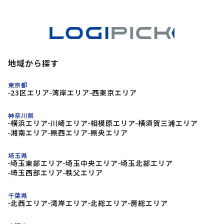
地域から探す
東京都
23区エリア
湾岸エリア
西東京エリア
神奈川県
横浜エリア
川崎エリア
相模原エリア
横須賀三浦エリア
湘南エリア
県西エリア
県央エリア
埼玉県
埼玉東部エリア
埼玉中央エリア
埼玉北部エリア
埼玉西部エリア
秩父エリア
千葉県
北西エリア
湾岸エリア
北総エリア
房総エリア