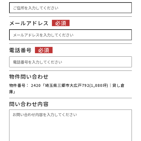
メールアドレス
必須
電話番号
必須
物件問い合わせ
物件番号： 2420「埼玉県三郷市大広戸792(1,080坪)｜貸し倉
庫」
問い合わせ内容