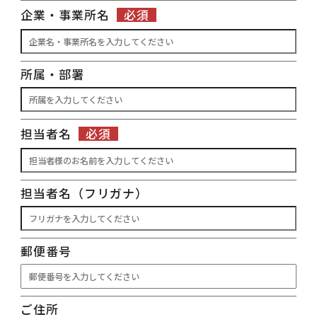
企業・事業所名
必須
所属・部署
担当者名
必須
担当者名（フリガナ）
郵便番号
ご住所