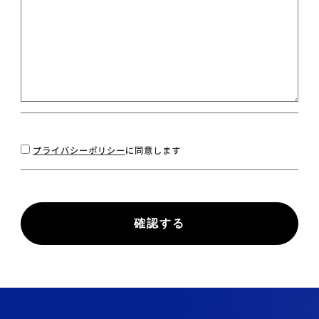
プライバシーポリシー
に同意します
確認する