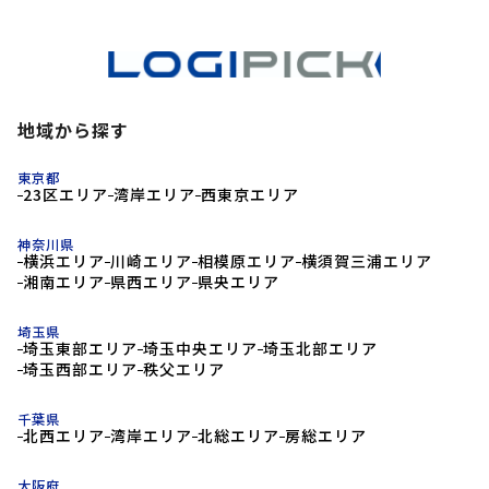
地域から探す
東京都
23区エリア
湾岸エリア
西東京エリア
神奈川県
横浜エリア
川崎エリア
相模原エリア
横須賀三浦エリア
湘南エリア
県西エリア
県央エリア
埼玉県
埼玉東部エリア
埼玉中央エリア
埼玉北部エリア
埼玉西部エリア
秩父エリア
千葉県
北西エリア
湾岸エリア
北総エリア
房総エリア
大阪府