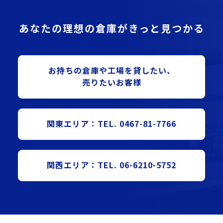
あなたの理想の倉庫がきっと見つかる
お持ちの倉庫や⼯場を貸したい、
売りたいお客様
関東エリア：TEL. 0467-81-7766
関西エリア：TEL. 06-6210-5752